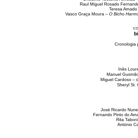
Raul Miguel Rosado Fernande
Teresa Amado 
Vasco Graça Moura –
O Bicho Harm
VI
b
Cronologia 
Inês Lou
Manuel Gusmão 
Miguel Cardoso – 
Sheryl St
José Ricardo Nune
Fernando Pinto do Ama
Rita Tabor
António Ca