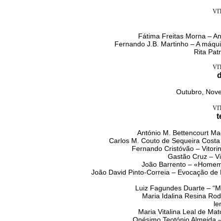
VI
Fátima Freitas Morna – An
Fernando J.B. Martinho – A máqu
Rita Pat
VI
d
Outubro, Nov
VI
António M. Bettencourt M
Carlos M. Couto de Sequeira Cost
Fernando Cristóvão – Vitorin
Gastão Cruz – Vi
João Barrento – «Homem,
João David Pinto-Correia – Evocação de
Luiz Fagundes Duarte – “M
Maria Idalina Resina Ro
le
Maria Vitalina Leal de Ma
Onésimo Teotónio Almeida – 