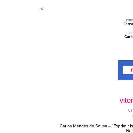
<
DIR
Ferna
CO
Carl
vito
VI
Carlos Mendes de Sousa – “Exprimir i
Nem