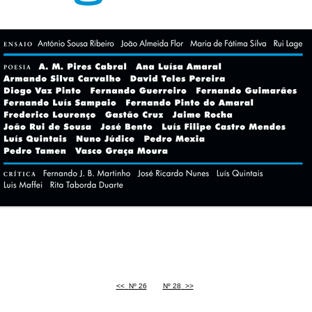
<<
<
Nº 26
Nº 28
>
>>