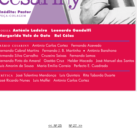
<<
<
Nº 25
Nº 27
>
>>