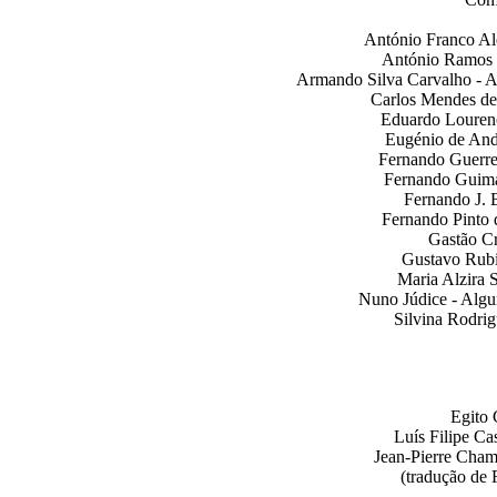
António Franco Al
António Ramos R
Armando Silva Carvalho - Al
Carlos Mendes de
Eduardo Lourenç
Eugénio de And
Fernando Guerre
Fernando Guima
Fernando J. 
Fernando Pinto 
Gastão Cr
Gustavo Rubi
Maria Alzira S
Nuno Júdice - Algun
Silvina Rodrig
Egito 
Luís Filipe C
Jean-Pierre Cha
(tradução de