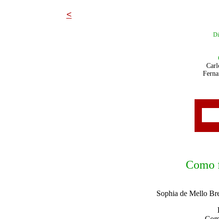
<
Di
Carl
Ferna
Como f
Sophia de Mello Br
Como