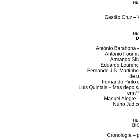
HE
Gastão Cruz – V
HE
D
António Barahona 
António Fournie
Armando Silv
Eduardo Lourenço
Fernando J.B. Martinho
de 
Fernando Pinto 
Luís Quintais – Mas depois,
em
P
Manuel Alegre –
Nuno Júdic
HE
BI
Cronologia – 