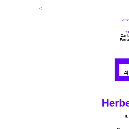
<
DIRE
CO
Carl
Ferna
0
4
Herbe
HE