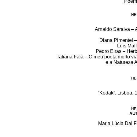
Poema
HE
Arnaldo Saraiva – 
Diana Pimentel –
Luis Maf
Pedro Eiras – Herb
Tatiana Faia – O meu poeta morto vi
e a Natureza 
HE
“Kodak”, Lisboa, 
HE
AU
Maria Lúcia Dal F