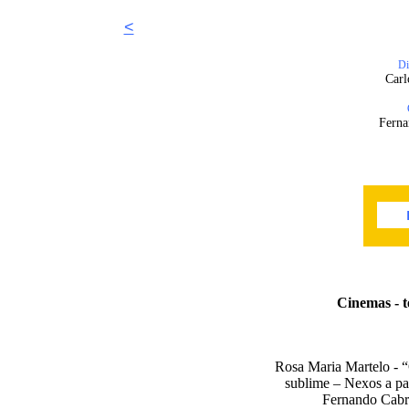
<
Di
Carl
Ferna
0
Cinemas - t
Rosa Maria Martelo - “
sublime – Nexos a pa
Fernando Cabra