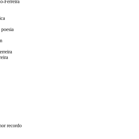
o-Ferreira
ica
 poesia
m
rreira
eira
hor recordo