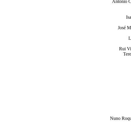
António C
Is
José M
L
Rui Vi
Tere
Nuno Roque 