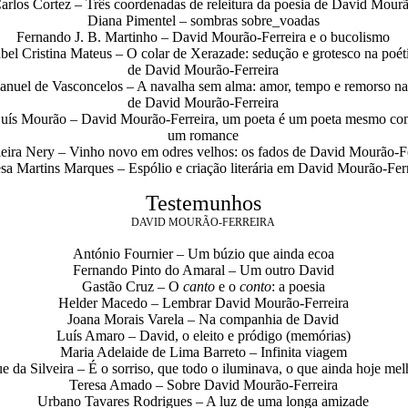
arlos Cortez – Três coordenadas de releitura da poesia de David Mourã
Diana Pimentel – sombras sobre_voadas
Fernando J. B. Martinho – David Mourão-Ferreira e o bucolismo
abel Cristina Mateus – O colar de Xerazade: sedução e grotesco na poét
de David Mourão-Ferreira
anuel de Vasconcelos – A navalha sem alma: amor, tempo e remorso na
de David Mourão-Ferreira
uís Mourão – David Mourão-Ferreira, um poeta é um poeta mesmo co
um romance
eira Nery – Vinho novo em odres velhos: os fados de David Mourão-Fe
sa Martins Marques – Espólio e criação literária em David Mourão-Ferr
Testemunhos
DAVID MOURÃO-FERREIRA
António Fournier – Um búzio que ainda ecoa
Fernando Pinto do Amaral – Um outro David
Gastão Cruz – O
canto
e o
conto
: a poesia
Helder Macedo – Lembrar David Mourão-Ferreira
Joana Morais Varela – Na companhia de David
Luís Amaro – David, o eleito e pródigo (memórias)
Maria Adelaide de Lima Barreto – Infinita viagem
da Silveira – É o sorriso, que todo o iluminava, o que ainda hoje mel
Teresa Amado – Sobre David Mourão-Ferreira
Urbano Tavares Rodrigues – A luz de uma longa amizade