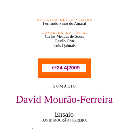
D I R E C T O R
O
D E S T E
O
N Ú M E R O
Fernando Pinto do Amaral
C O N S E L H O
O
E D I T O R I A L
Carlos Mendes de Sousa
Gastão Cruz
Luís Quintais
0
nº24 4|2009
S U M Á R I O
David Mourão-Ferreira
Ensaio
DAVID MOURÃO-FERREIRA