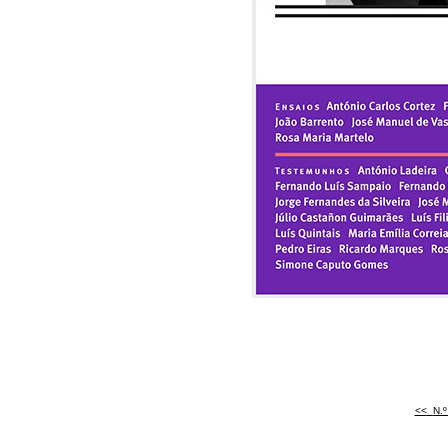
<<
<
N.º