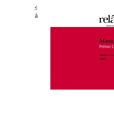
<
Manu
Prémio L
Teatros d
2001