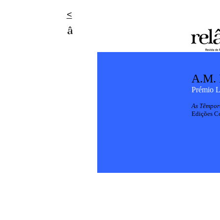
<
A.M. 
Prémio L
As Têmpor
Edições C