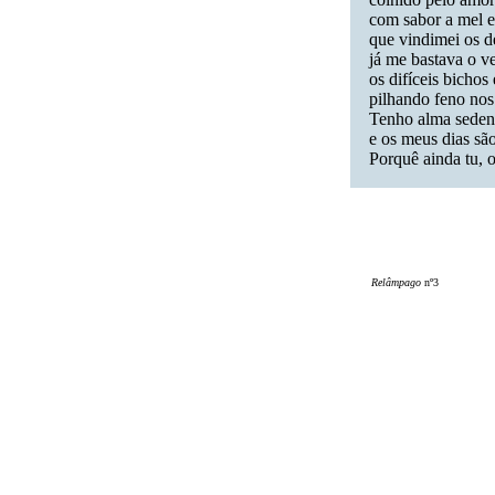
com sabor a mel e
que vindimei os d
já me bastava o ve
os difíceis bichos
pilhando feno nos
Tenho alma seden
e os meus dias são
Porquê ainda tu, o
Relâmpago
nº3