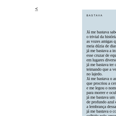
<
B A S T A V A
Já me bastava sab
o trivial da históri
as vozes amigas 
meia dúzia de dias
já me bastava a in
esse cruzar de equ
em lugares divers
já me bastava ter 
teimando que a ve
no lajedo.
Já me bastava o a
que procriou a ce
e me legou o nome
para morrer e ocul
já me bastava um 
de profundo azul 
a lembrança dessa
já me bastava o c
colhido pelo amo