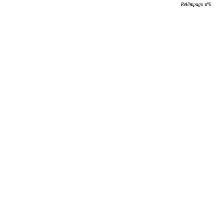
Relâmpago
nº6