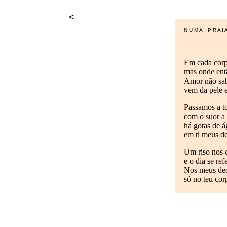
<
N U M A
O
P R A I 
Em cada cor
mas onde ent
Amor não sab
vem da pele e
Passamos a to
com o suor a
há gotas de ág
em ti meus de
Um riso nos c
e o dia se re
Nos meus dedo
só no teu co