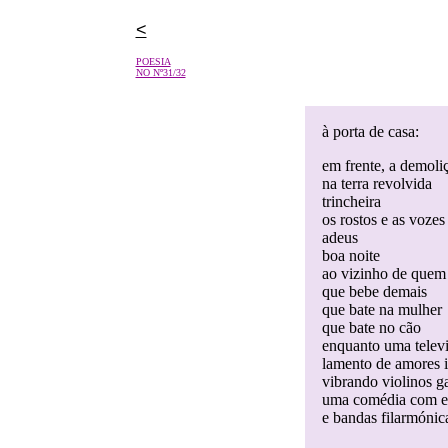
<
POESIA
NO Nº31/32
à porta de casa:
em frente, a demoli
na terra revolvida
trincheira
os rostos e as vozes
adeus
boa noite
ao vizinho de quem 
que bebe demais
que bate na mulher
que bate no cão
enquanto uma telev
lamento de amores 
vibrando violinos g
uma comédia com e
e bandas filarmónic