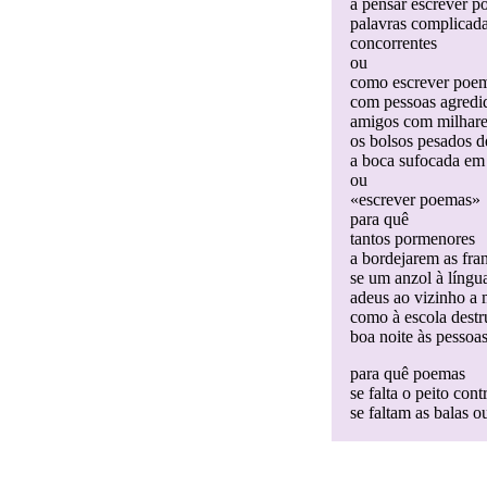
a pensar escrever p
palavras complicada
concorrentes
ou
como escrever poe
com pessoas agredid
amigos com milhares
os bolsos pesados d
a boca sufocada em
ou
«escrever poemas»
para quê
tantos pormenores
a bordejarem as fra
se um anzol à língua
adeus ao vizinho a 
como à escola destr
boa noite às pessoa
para quê poemas
se falta o peito cont
se faltam as balas o