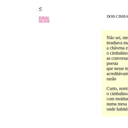
<
DOIS CIMB
POESIA
NO Nº28
Não sei, me
irradiava ma
a chávena e
o cimbalino 
as conversas
poesia
que nesse t
acreditávam
razão
Curto, norm
o cimbalino
com moldur
numa mesa d
onde habit