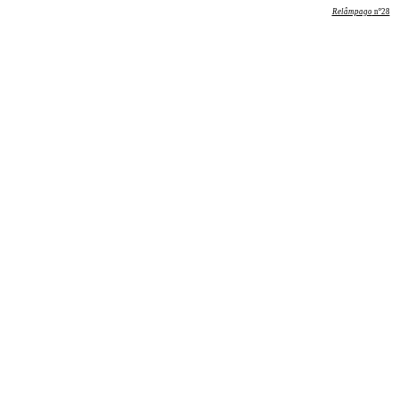
Relâmpago
nº28