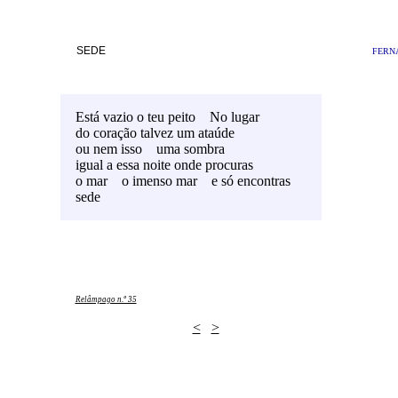
SEDE
FERN
Está vazio o teu peito
__
No lugar
do coração talvez um ataúde
ou nem isso
__
uma sombra
igual a essa noite onde procuras
o mar
__
o imenso mar
__
e só encontras
sede
Relâmpago n.º 35
<
>