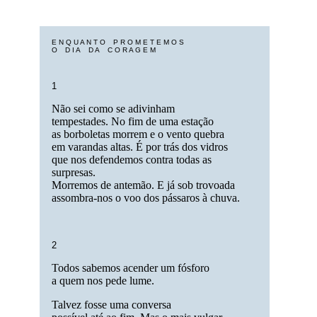
E N Q U A N T O
O
P R O M E T E M O S
O
O
O
D I A
O
D A
O
C O R A G E M
1
Não sei como se adivinham
tempestades. No fim de uma estação
as borboletas morrem e o vento quebra
em varandas altas. É por trás dos vidros
que nos defendemos contra todas as
surpresas.
Morremos de antemão. E já sob trovoada
assombra-nos o voo dos pássaros à chuva.
2
Todos sabemos acender um fósforo
a quem nos pede lume.
Talvez fosse uma conversa