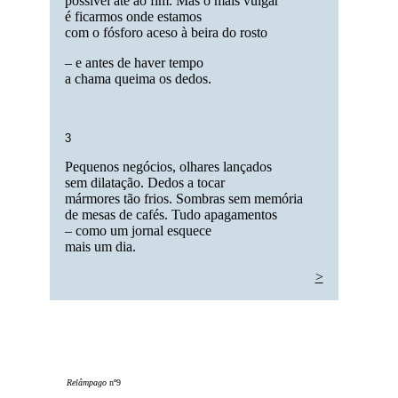
possível até ao fim. Mas o mais vulgar
é ficarmos onde estamos
com o fósforo aceso à beira do rosto
– e antes de haver tempo
a chama queima os dedos.
3
Pequenos negócios, olhares lançados
sem dilatação. Dedos a tocar
mármores tão frios. Sombras sem memória
de mesas de cafés. Tudo apagamentos
– como um jornal esquece
mais um dia.
>
Relâmpago
nº9