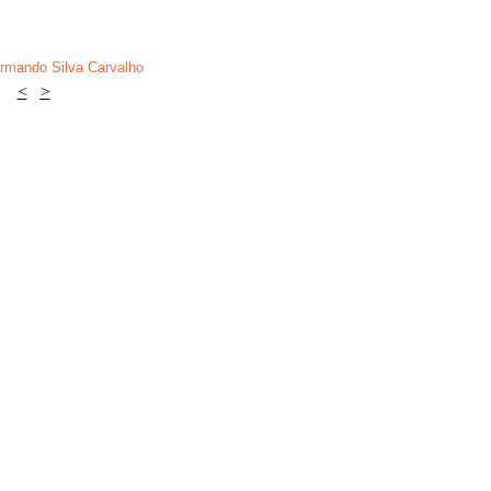
rmando Silva Carvalho
<
>