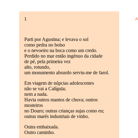
1
A
Parti por Agustina; e levava o sol
como pedra no bolso
e o nevoeiro na boca como um credo.
Perdido no mar então ingénuo da cidade
de pé, pela primeira vez
alto, rotundo,
um monumento absurdo serviu-me de farol.
Em viagem de núpcias adolescentes
não se vai a Calígula;
nem a nada.
Havia outros mantos de chuva; outros
mosteiros
no Douro; outras crianças sujas como eu;
outras marés industriais de vinho.
Outra embaixada.
Outro caminho.