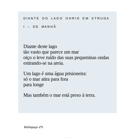
D I A N T E
O
D O
O
L A G O
O
O H R I D
O
E M
O
S T R U G A
I
O
–
O
D E
O
M A N H Ã
Diante deste lago
tão vasto que parece um mar
oiço o leve ruído das suas pequeninas ondas
estirando-se na areia.
Um lago é uma água prisioneira:
só o mar atira para fora
para longe
Mas também o mar está preso à terra.
Relâmpago
nº9