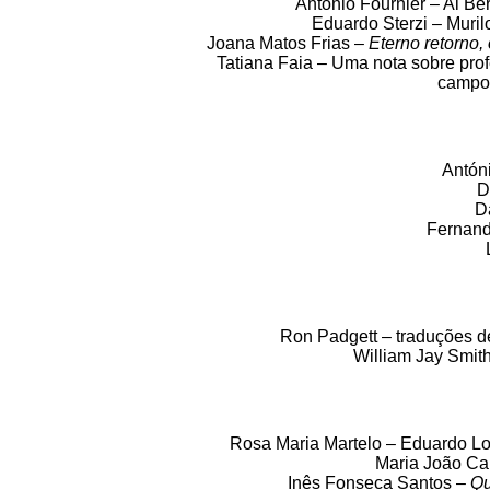
António Fournier – Al Be
Eduardo Sterzi – Muril
Joana Matos Frias –
Eterno retorno,
Tatiana Faia – Uma nota sobre prof
campo,
Antón
D
D
Fernand
Ron Padgett – traduções d
William Jay Smith
Rosa Maria Martelo – Eduardo Lo
Maria João Can
Inês Fonseca Santos –
Qu