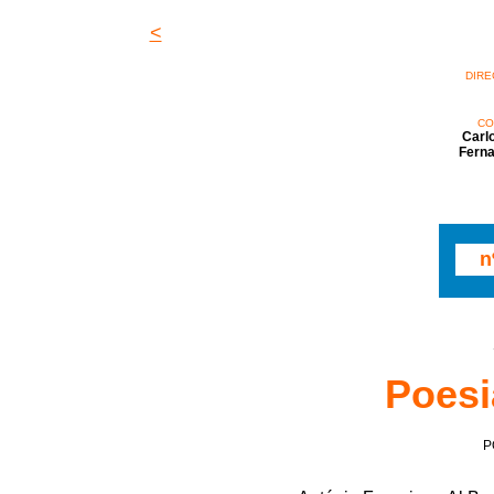
<
DIRE
CO
Carl
Ferna
n
Poesi
P