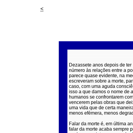
<
____________________________________
____________________________________
Dezassete anos depois de ter 
número às relações entre a p
parece quase evidente, na me
escreveram sobre a morte, para
caso, com uma aguda consciênc
isso a que damos o nome de
a
humanos se confrontarem com 
vencerem pelas obras que deix
uma vida que de certa maneira a
menos efémera, menos degradáv
Falar da morte é, em última a
falar da morte acaba sempre po