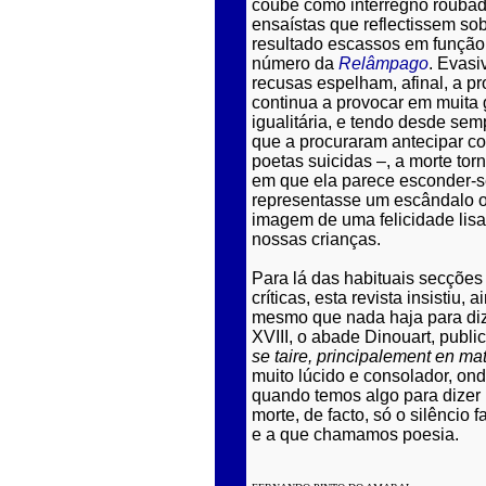
coube como interregno roubad
ensaístas que reflectissem sob
resultado escassos em função
número da
Relâmpago
. Evasi
recusas espelham, afinal, a 
continua a provocar em muita 
igualitária, e tendo desde se
que a procuraram antecipar co
poetas suicidas –, a morte tor
em que ela parece esconder-s
representasse um escândalo ou
imagem de uma felicidade lis
nossas crianças.
Para lá das habituais secções
críticas, esta revista insistiu
mesmo que nada haja para diz
XVIII, o abade Dinouart, publ
se taire, principalement en mat
muito lúcido e consolador, on
quando temos algo para dizer 
morte, de facto, só o silêncio
e a que chamamos poesia.