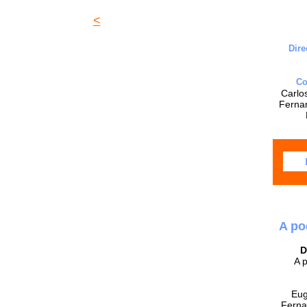
<
Dire
Co
Carlo
Ferna
0
A po
D
A 
Eug
Ferna