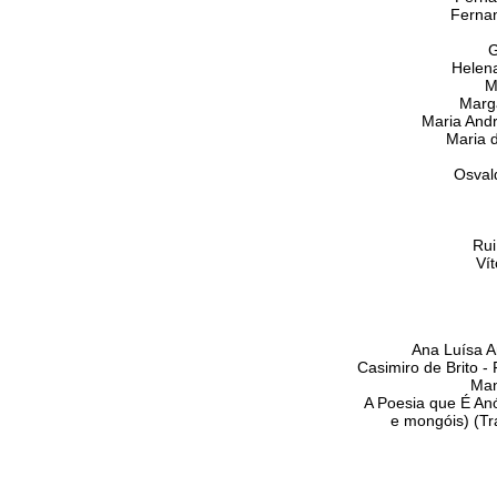
Fernan
G
Helen
M
Marg
Maria And
Maria 
Osval
Rui
Vít
Ana Luísa Am
Casimiro de Brito 
Man
A Poesia que É An
e mongóis) (Tr