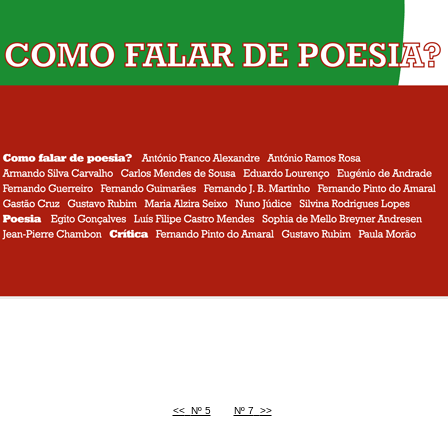
<<
<
Nº 5
Nº 7
>
>>