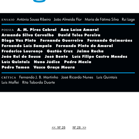
<<
<
Nº 26
Nº 28
>
>>