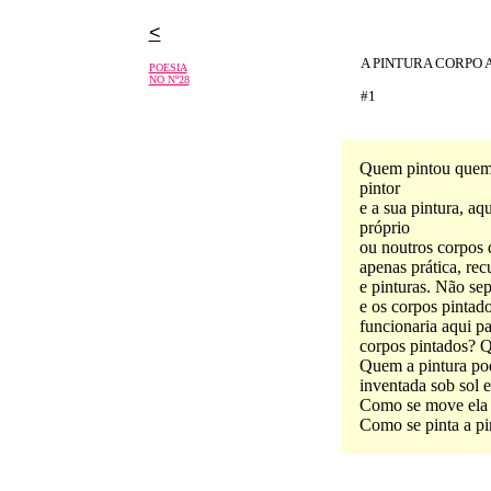
<
A PINTURA CORPO 
POESIA
NO Nº28
#1
Quem pintou quem?
pintor
e a sua pintura, a
próprio
ou noutros corpos 
apenas prática, rec
e pinturas. Não se
e os corpos pintado
funcionaria aqui pa
corpos pintados? Q
Quem a pintura pod
inventada sob sol e
Como se move ela 
Como se pinta a pi